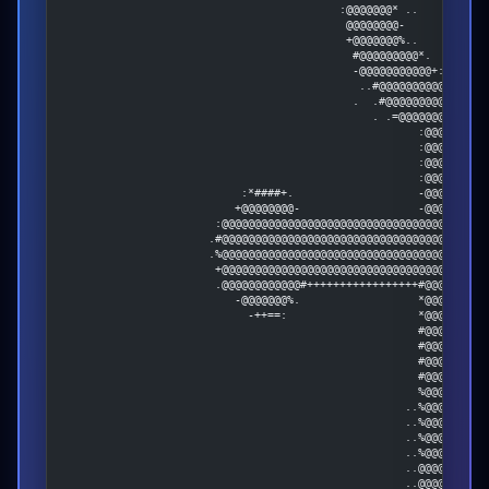
                                          :@@@@@@@* ..          
                                           @@@@@@@@-            
                                           +@@@@@@@%..          
                                            #@@@@@@@@@*.        
                                            -@@@@@@@@@@@+:....-+
                                             ..#@@@@@@@@@@@@@@@@
                                            .  .#@@@@@@@@@@@@@@@
                                               . .=@@@@@@@@@@@@@
                                                      :@@@@@@@@@
                                                      :@@@@@@@@@
                                                      :@@@@@@@@@
                                                      :@@@@@@@@@
                           :*####+.                   -@@@@@@@@@
                          +@@@@@@@@-                  -@@@@@@@@@
                       :@@@@@@@@@@@@@@@@@@@@@@@@@@@@@@@@@@@@@@@@
                      .#@@@@@@@@@@@@@@@@@@@@@@@@@@@@@@@@@@@@@@@@
                      .%@@@@@@@@@@@@@@@@@@@@@@@@@@@@@@@@@@@@@@@@
                       +@@@@@@@@@@@@@@@@@@@@@@@@@@@@@@@@@@@@@@@@
                       .@@@@@@@@@@@@#+++++++++++++++++#@@@@@@@@@
                          -@@@@@@@%.                  *@@@@@@@@@
                            -++==:                    *@@@@@@@@@
                                                      #@@@@@@@@@
                                                      #@@@@@@@@@
                                                      #@@@@@@@@@
                                                      #@@@@@@@@@
                                                      %@@@@@@@@@
                                                    ..%@@@@@@@@@
                                                    ..%@@@@@@@@@
                                                    ..%@@@@@@@@@
                                                    ..%@@@@@@@@@
                                                    ..@@@@@@@@@@
                                                    ..@@@@@@@@@@