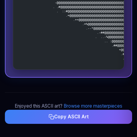
                    -@@@@@@@@@@@@@@@@@@@@@@@@@@@@@@@@@@@@@@@@@@@
                   . .#@@@@@@@@@@@@@@@@@@@@@@@@@@@@@@@@@@@@@@@@@
                     .  ::#@@@@@@@@@@@@@@@@@@@@@@@@@@@@@@@@@@@@@
                          .=@@@@@@@@@@@@@@@@@@@@@@@@@@@@@@@@@@@@
                              .++@@@@@@@@@@@@@@@@@@@@@@@@@@@@@@@
                                   .=%@@@@@@@@@@@@@@@@@@@@@@@@@@
                                     .--*@@@@@@@@@@@@@@@@@@@@@@@
                                           .-##@@@@@@@@@@@@@@@@@
                                          .  ..-%@@@@@@@@@@@@@@@
                                               .. :@@@@@@@@@@@@@
                                                   .##@@@@@@@@@@
                                                       +@@@@@@@@
                                                        .#@@@@#.
                                                         .@@@@. 
                                                           ++   
Enjoyed this ASCII art?
Browse more masterpieces
Copy ASCII Art