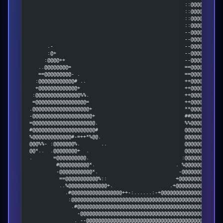
                                                    ::@@@@@@@@@@
                                                    ::@@@@@@@@@@
                                                    ::@@@@@@@@@@
                                                    ::@@@@@@@@@@
                                                    --@@@@@@@@@@
                                                    --@@@@@@@@@@
      .-                                            --@@@@@@@@@@
      :@+                                           --@@@@@@@@@@
     :@@@@++                                        --@@@@@@@@@@
   ..@@@@@@@@=                                      ==@@@@@@@@@@
   ==@@@@@@@@@- .                                   ==@@@@@@@@@@
  :@@@@@@@@@@@@# ..                                 ++@@@@@@@@@@
  +@@@@@@@@@@@@@+                                   ++@@@@@@@@@@
 :@@@@@@@@@@@@@@@%%.                                ++@@@@@@@@@@
 =@@@@@@@@@@@@@@@@@=                                ++@@@@@@@@@@
.@@@@@@@@@@@@@@@@@@@+                               **@@@@@@@@@@
-@@@@@@@@@@@@@@@@@@@@+                              ##@@@@@@@@@@
=@@@@@@@@@@@@@@@@@@@@@.                             %%@@@@@@@@@@
#@@@@@@@@@@@@@@@@@@@@@#                             @@@@@@@@@@@@
%@@@@@@@@@@@@@#-=++*%@@.                            @@@@@@@@@@@@
@@@%%- :@@@@@@@%.       ..                          @@@@@@@@@@@@
@@*..  .@@@@@@@@+  .                                @@@@@@@@@@@@
.       =@@@@@@@@@@.                               :@@@@@@@@@@@@
         #@@@@@@@@@@*.                           . %@@@@@@@@@@@@
         -@@@@@@@@@@@*.                           -@@@@@@@@@@@@@
          ==@@@@@@@@@@@%::                       +@@@@@@@@@@@@@@
          ..%@@@@@@@@@@@@@+.                   .+@@@@@@@@@@@@@@@
            .#@@@@@@@@@@@@@@@@@++-:......:-+@@@@@@@@@@@@@@@@@@@@
             :@@@@@@@@@@@@@@@@@@@@@@@@@@@@@@@@@@@@@@@@@@@@@@@@@@
              .#@@@@@@@@@@@@@@@@@@@@@@@@@@@@@@@@@@@@@@@@@@@@@@@@
                -@@@@@@@@@@@@@@@@@@@@@@@@@@@@@@@@@@@@@@@@@@@@@@@
               . --@@@@@@@@@@@@@@@@@@@@@@@@@@@@@@@@@@@@@@@@@@@@@