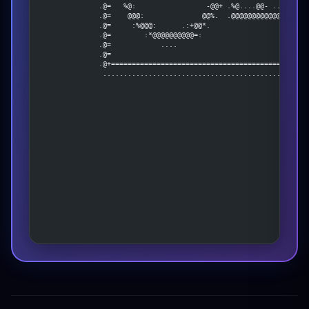
              .@=   %@:                 -@@+ .%@....@@- ...@@...
              .@=    @@@:              @@%.  .@@@@@@@@@@@@@@@@@@
              .@=     :%@@@:      .:+@@*.                       
              .@=        :*@@@@@@@@@@=:                         
              .@=            ....                               
              .@=                                               
              .@+===============================================
               .................................................