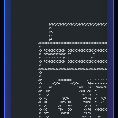
                     @@@@@@@@@@@@@@@@@@@@@@@@@@@@@@@@@@@@@@@@@@@
                     @%=========================================
                     @#.                                        
                     @#.                                        
                     @#.                                        
              .@@@@@@@@@@@@@@@@@@@@@@@@@@@@@@@@@@@@@@@@@@@@@@@@@
              .@-                                               
              .@- %@@@@@@@@@@@@: @@@@@@@@@@@@@@@@@@@@@@@@@@@@@@@
              .@- %@%@@@@@@@@@@: @=            .+=              
              .@- %@%%%%%%%%%%@: @= ...........:@% .............
              .@- %@@@@@@@@@@@@: @@@@@@@@@@@@@@@@@@@@@@@@@@@@@@@
              .@-                                               
              .@@@@@@@@@@@@@@@@@@@@@@@@@@@@@@@@@@@@@@@@@@@@@@@@@
              .@=...............................................
              .@=                                               
              .@=        .-@@@@@@@@@+:       .++++++++++++++++++
              .@=      +@@@=:.   .-+@@@=     .%@=---------------
              .@=   .@@=               *@@+  .%@  =@@@@@@@@@@@@@
              .@=  :@*                  .%@@..%@  =*            
              .@= :@@                     *@%.%@  =*   :-      -
              .@- %@+       .*@@@=        .#@.%@  =* .%@@.    =@
              .@--@@.      +@@=.:@@-       =@:%@  =*  .++      +
              .@--@@       @@-   +@#.      :@:%@  =*            
              .@--@@.      *@%:  @@=       -@:%@  =@@@@@@@@@@@@@
              .@-.%@=       -@@@@#:       .*@.%@::..............
              .@= .%@                    .%@*.%@....@@- ...@@...