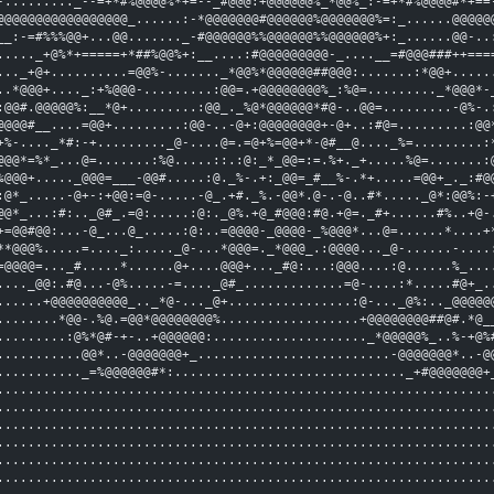
-........._--=+*#%@@@@%*+=--_#@@@:+@@@@@@%_*@@%_:-=+*#%@@@@#*+==
@@@@@@@@@@@@@@@@@_......:-*@@@@@@@#@@@@@@%@@@@@@@%=:_......@@@@@
__:-=#%%%@@+...@@......._-#@@@@@@%%@@@@@@%%@@@@@@%+:_......@@-..
....._+@%*+=====+*##%@@%+:__....:#@@@@@@@@@-_....__=#@@@###++===
..._+@+..........=@@%-......._*@@%*@@@@@@##@@@:.......:*@@+.....
..*@@@+...._:+%@@@-.........:@@=.+@@@@@@@@%_:%@=........._*@@@*-
:@@#.@@@@@%:__*@+.........:@@_._%@*@@@@@@*#@-..@@=.........-@%-.
@@@@#__....=@@+.........:@@-..-@+:@@@@@@@@+-@+..:#@=.........:@@
+%-...._*#:-+........._@-....@=.=@+%=@@+*-@#__@...._%=.........:
@@@*=%*_...@=.......:%@.....::.:@:_*_@@=:=.%+._+.....%@=.......:
%@@@+....._@@@=___-@@#.....:@._%-.+:_@@=_#__%-.*+.....=@@+_._:#@
:@*_.....-@+-:+@@:
=@-.....-
@_.+#._%.-@@*
.@-.-
@..#*....._@*:@@%:-
@@*_...:#:.._@#_.=@:.....:@:._@%.+@_#@@@:#@.+@=._#+......#%..+@-
+=@@#@@:...-@_...@_.....:@:..=@@@@-_@@@@-_%@@@*...@=......*....+
**@@@%.....=...._:....._@-...*@@@=._*@@@_.:@@@@
..._@-......-
....
=@@@@=..._#.....*......@+....@@@+..._#@:...:@@@....:@......%_...
...._@@:.#@...-@%.....-=...._@#_.............=@-....:*.....#@+_.
......+@@@@@@@@@@_.._*@-..._@+................:@-..._@%:.._@@@@@
........*@@-.%@.=@@*@@@@@@@@%..................+@@@@@@@@##@#.*@_
.........:@%*@#-+-..+@@@@@@:...................._*@@@@@%_..%-+@%
...........@@*..-@@@@@@@+_.........................-@@@@@@@*..-@
..........._=%@@@@@@#*:.............................._+#@@@@@@@+
................................................................
................................................................
................................................................
................................................................
................................................................
................................................................