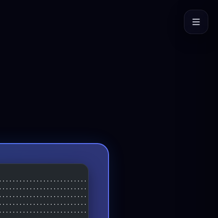
..................................
..................................
..................................
..................................
..................................