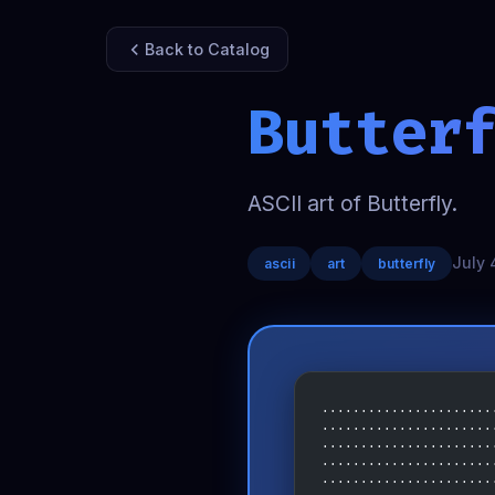
Back to Catalog
Butter
ASCII art of Butterfly.
July 
ascii
art
butterfly
......................
......................
......................
......................
......................