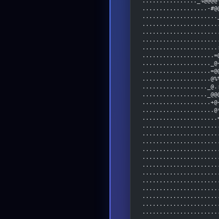
................_%@@@@
...................-#@
......................
......................
......................
......................
......................
.....................=
...................._@
....................=@
....................@%
..................._@.
..................._@@
....................+@
.....................@
......................
......................
......................
......................
......................
......................
......................
......................
......................
......................
......................
......................
......................