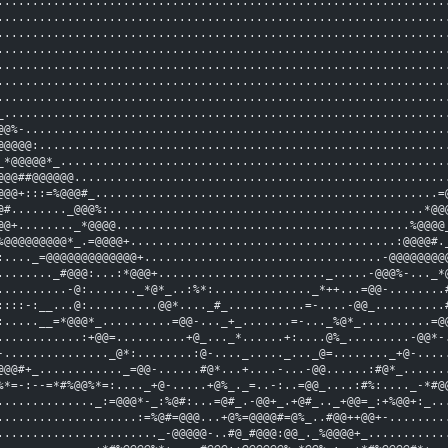
................................................................
................................................................
................................................................
................................................................
................................................................
................................................................
................................................................
_...............................................................
@@%-............................................................
@@@@@:..........................................................
_*@@@@@*_.......................................................
@@@##@@@@@@.....................................................
@@@+:::=%@@@#_.................................................=
@#........_@@@%:.............................................*@@
@@+........_*@@@@..........................................%@@@@
%@@@@@@@@@*_.=@@@@+......................................:@@@@#.
:...._=@@@@@@@@@@@@@+..................................-@@@@@@@@
........_#@@@:...:*@@@+........................_.....-@@@%-..._*
..........-@:......._*@*_..:%*:.............._*++...=@@-........
::::-:__...@:..........@@*...._#_...........=-....-@@_..........
:.....__=*@@@*_..........=@@-..._+_.......=-..._%@*_..........=@
............:+@@=..........+@_..._*......+:....@%_.........-@@*-
-..............._@*:........:@-...._....._..._@=........_+@-....
@@@#+_............_=@@-......#@*...+....-...-@@......:#@*_......
%*=-:--=*#%@@%*=:...._+@-.....+@%_._=..-:..=@@_....:#%:...._-*#@
.............._:=@@@*-_:%@#:...=@#_.-@@+_.+@#_.._+@@=_:+%@@+:_..
....................:=%@#=@@@...+@%=@@@@#=@%_..#@@++@@+-........
......................._-@@@@@-..#@_#@@@:@@_._%@@@@+_...........