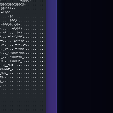
-__........_#@@@@-................
@@@@@@@@@@@@@@=_..................
:@@%%%#+-:__......................
=+*#@#:...........................
.....-@#_.........................
_....:@@@@_.......................
:*@@@@@.-@@+......................
*....._+@@@@#.....................
*_+@:.....@+#:....................
@..._=%=+%@@@%....................
@=.....-%@@@#@-...................
+@*......=@*.%=...................
.._#=....=@@@@-...................
*..._*@#@@*=@@....................
:_....=@@@#+@_....................
.@-...:@@@@*_.....................
.+@__%@:..........................
@@@@@#_...........................
_@@%_.............................
#@=...............................
@_................................
_.................................
..................................
..................................
..................................
..................................
..................................
..................................