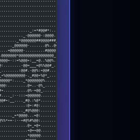
..................................
..................................
..................................
..................................
..................................
..................................
.............._:=*#@@#*:..........
..........._-@@@@@@-:@@@@.........
........_*@@@@@@@##@@@@###_.......
......_@@@@@@-.......@%..@=.......
....=@@@@@@-.........#@@@@-.......
.@@@@@@@*@@@@@@@@@@@@@@@@_........
@@@@+-::=%@@@+:__=@..%@@%.........
@:........-@@=___=@%%@@#_.........
_........:@@#.-@@%:+@@#...........
_+%@@@@@@@@@-._#@@+%@*_...........
@@@@@*:...._*@@@@@@@%.............
@@@:.........@=..-@%_.............
#+...........@%-=@@_..............
#...._:--:::=@@@@@@...............
@@#+:__...._#@.:%@*...............
............:@+:#@:...............
..........._#@%@@@:...............
......_=*@@@@...=@:...............
@%%*+=-:--+#@%#%@@:...............
.............@+_=@+...............
.............+@=+@@...............
.............*@@@@@...............