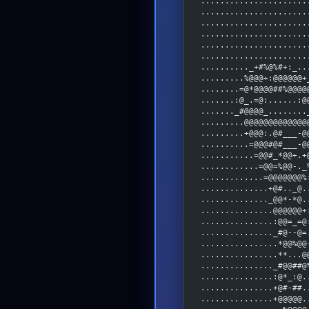
......................
......................
......................
......................
......................
......................
.........._+#%@%#+:_..
.........%@@@+:@@@@@@+
........=@*@@@@##%@@@@
.......:@_.=@:......:@
......._#@@@@_........
.........@@@@@@@@@@@@@
.........+@@@:.@#___-@
..........=@@@#@#___-@
...........=@@#_*@@+.+
............=@@=%@@-._
.............=@@@@@@@%
..............+@#.._@.
.............._@@*-*@.
...............@@@@@@+
...............:@@=_=@
..............._#@--@=
................*@@%@@
................**...@
..............._#@@##@
...............:@*_:@.
...............+@#-##.
...............+@@@@@.