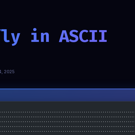
fly in ASCII
4, 2025
................................................................
................................................................
................................................................
................................................................
................................................................