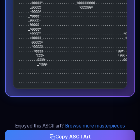
.......@@@@@*................._%@@@@@@@@@.....................:@
......_@@@@@:...................:@@@@@@+......................:@
......=@@@@#....................................................
....._#@@@@+....................................................
....._@@@@@-....................................................
.....:@@@@@-....................................................
....._%@@@@=....................................................
......+@@@@*............................................+@@@@@:.
......:@@@@@_..........................................._#@@@@@+
.......@@@@@=............................................._@@@@@
.......*@@@@@...............................................-@@@
........+@@@@.......................................:@@#........
.........*@@@-.......................................+@@@-......
..........@@@@=.........................................@@@@@#+-
.........._%@@@-..........................................:%@@@@
................................................................
................................................................
................................................................
................................................................
Enjoyed this ASCII art?
Browse more masterpieces
Copy ASCII Art