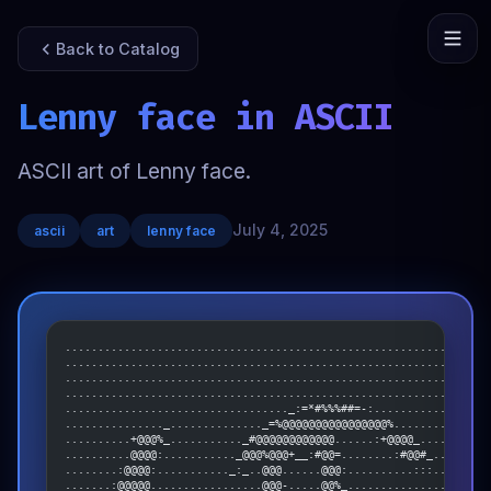
Back to Catalog
Lenny face in ASCII
ASCII art of Lenny face.
July 4, 2025
ascii
art
lenny face
................................................................
................................................................
................................................................
................................................................
.................................._:=*#%%%##=-:.................
..............._.............._=%@@@@@@@@@@@@@@@@%............._
..........+@@@%_..........._#@@@@@@@@@@@@......:+@@@@_........:@
..........@@@@:..........._@@@%@@@+__:#@@=........:#@@#_......:@
........:@@@@:..........._:_..@@@......@@@:..........:::......:@
.......:@@@@@.................@@@-.....@@%_...................:@