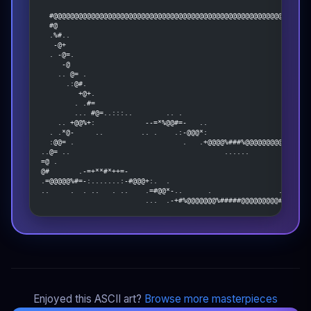
                                                             =..
  #@@@@@@@@@@@@@@@@@@@@@@@@@@@@@@@@@@@@@@@@@@@@@@@@@@@@@@@@@@@@@
  #@                                                            
  .%#..                                                         
   -@+                                                          
  . -@=.                                                        
     -@                                                         
    .. @= .                                                     
      .:@#.                                                     
         +@+.                                                   
        . .#=                                                   
        ... #@=..:::..        .. .                              
    .. +@@%+:            --=*%@@#=-   ..                        
  . .*@-     ..         .. .    .:-@@@*:                  .-=+@@
  :@@= .                          .   .+@@@@%###%@@@@@@@@@=--.  
..@= ..                                     ......              
=@ .                                                            
@#       .-=+**#*++=-                                           
.=@@@@@%#=-:.......:-#@@@+:.  .                               . 
..     .  . ..   . ..    .=#@@*-..      .                ...-=#@
                         ...  .-+#%@@@@@@@%#####@@@@@@@@@#*+-:. 
Enjoyed this ASCII art?
Browse more masterpieces