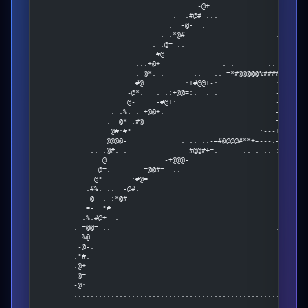
                                      -@+.   .             -@%:.
                                .  .#@# ...                @@=:.
                               .  -@-  .                  -@-=:.
                             . .*@#                      .+@.=:.
                           . .@= ..                       @+ =:.
                         ...#@                            @: =:.
                       ...+@+               . .        .. @  =:.
                       . @*. .       ..   ..-=*#@@@@@%#####  =:.
                       #@      ..  :+#@@+-:.             :=  =:.
                     -@*.   . .:+@@=:.  . .              --  =:.
                    .@- .  .-#@+:. .                     --  =:.
                 . :%. . +@@+.                           =-  =:.
                . -@* .#@-                               =-  =:.
               ..@#:#*.                         .....:---+-  =:.
                @@@@-             . .. ..-=#@@@@#**+=---:=-  =:.
            .. .@#. .              -#@@#+=.      .. . .. :-  =:.
            . .@. .           -+@@@-.  ...               :=  =:.
             -@=.        =@@#=  ..                        %  =:.
            .@* .     :#@=. ..                            @. =:.
           .#%. ..  -@#:                                  @- =:.
            @- . :*@#                                     @+ =:.
           =- .*#.                                        =@:=:.
          .%.#@+  .                                       :@-=:.
        . =@@= ..                                        . @@=:.
         .%@...                                            -@%:.
         -@-.                                              .#@:.
        .*#.                                                .@:.
        .@+                                                . +:.
        -@=                                                . =:.
        -@:                                                  =:.
        .::::::::::::::::::::::::::::::::::::::::::::::::::::+:.
                                                             =:.